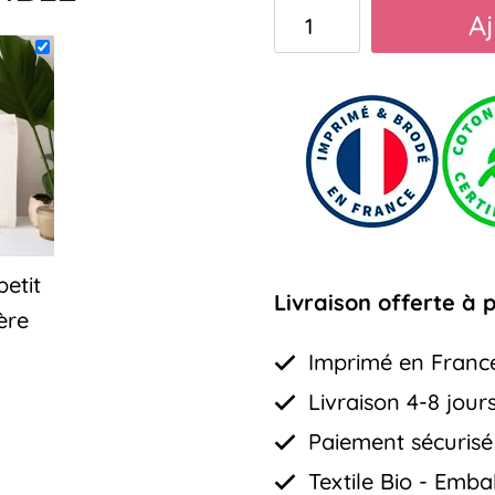
quantité
Aj
de
Mug
J’ai
survécu
à
l’IFSI
etit
Livraison offerte à 
ère
Imprimé en Franc
Livraison 4-8 jour
Paiement sécurisé 
Textile Bio - Emba