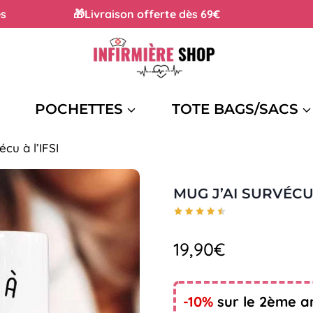
és
🎁Livraison offerte dès 69€ 4,5/5
POCHETTES
TOTE BAGS/SACS
cu à l’IFSI
MUG J’AI SURVÉCU 
19,90
€
-10%
sur le 2ème ar