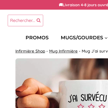
Aller
🚚Livraison 4-8 jours ouvr
au
contenu
Rechercher...
PROMOS
MUGS/GOURDES
Infirmière Shop
-
Mug Infirmière
-
Mug J’ai survé