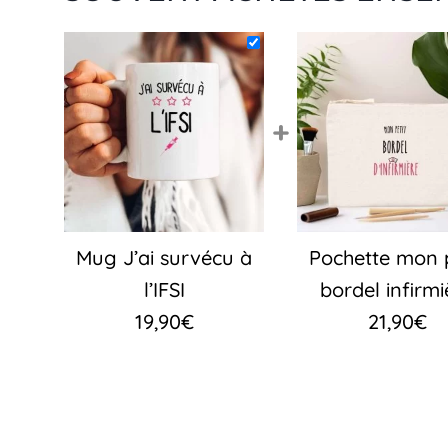
+
Mug J’ai survécu à
Pochette mon p
l’IFSI
bordel infirmi
19,90
€
21,90
€