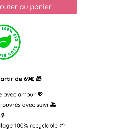
outer au panier
partir de 69€ 🎁
e avec amour 💖
s ouvrés avec suivi 🚑
🔒
llage 100% recyclable 🌱