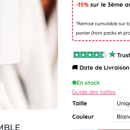
-15%
sur le 3ème ar
*Remise cumulable sur t
panier (hors packs et pr
🚚 Date de Livraison 
En stock
🟢
Guide des tailles
Taille
Couleur
MBLE