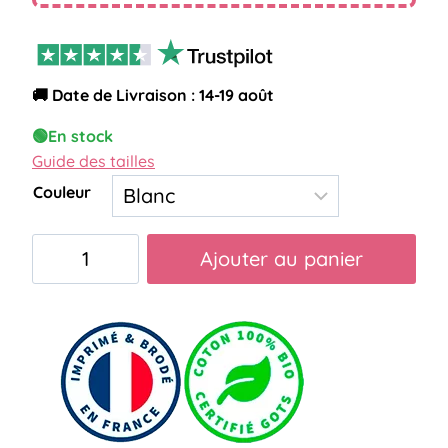
🚚 Date de Livraison : 14-19 août
🟢
En stock
Guide des tailles
Couleur
quantité
Ajouter au panier
de
Mug
sophrologue
au
top
cœur
femme