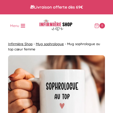
Aller
🎁Livraison offerte dès 69€
au
contenu
Menu
0
Infirmière Shop
-
Mug sophrologue
-
Mug sophrologue au
top cœur femme