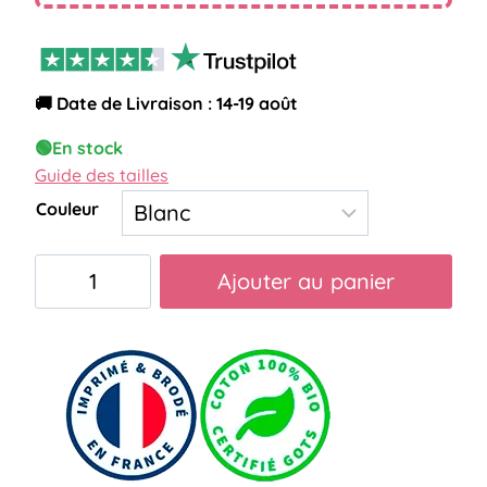
🚚 Date de Livraison : 14-19 août
🟢
En stock
Guide des tailles
Couleur
quantité
Ajouter au panier
de
Mug
super
chirurgienne
cœur
femme