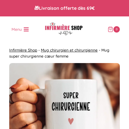
Aller
🎁Livraison offerte dès 69€
au
contenu
Menu
0
Infirmière Shop
-
Mug chirurgien et chirurgienne
-
Mug
super chirurgienne cœur femme