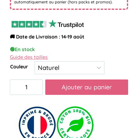
automatiquement au panier (hors packs et promos).
🚚 Date de Livraison : 14-19 août
🟢
En stock
Guide des tailles
Couleur
quantité
Ajouter au panier
de
pochette
dentiste
attention
ça
va
faire