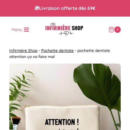
Aller
🎁Livraison offerte dès 69€
au
contenu
Menu
0
Infirmière Shop
-
Pochette dentiste
-
pochette dentiste
attention ça va faire mal