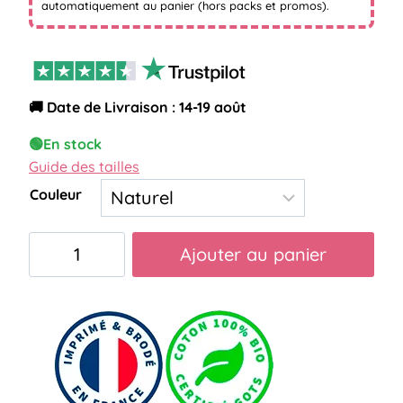
automatiquement au panier (hors packs et promos).
🚚 Date de Livraison : 14-19 août
🟢
En stock
Guide des tailles
Couleur
quantité
Ajouter au panier
de
pochette
élue
meilleure
dentiste
du
monde