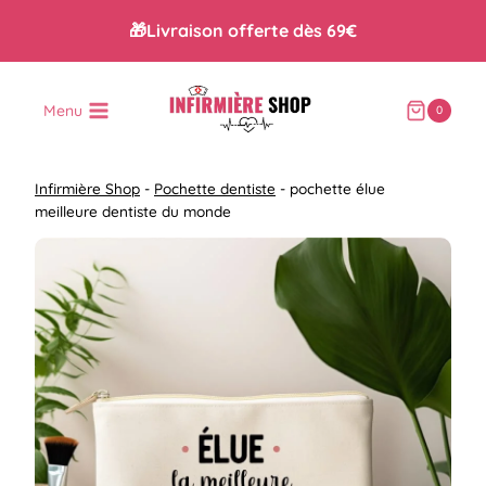
Aller
🎁Livraison offerte dès 69€
au
contenu
Menu
0
Infirmière Shop
-
Pochette dentiste
-
pochette élue
meilleure dentiste du monde