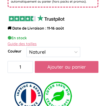
automatiquement au panier (hors packs et promos).
🚚 Date de Livraison : 11-16 août
🟢
En stock
Guide des tailles
Couleur
quantité
Ajouter au panier
de
Pochette
infirmière
pas
obligatoire
folle