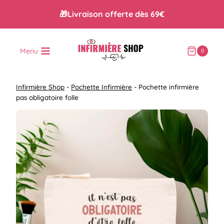
Aller
🎁Livraison offerte dès 69€
au
contenu
Menu
0
Infirmière Shop
-
Pochette Infirmière
-
Pochette infirmière
pas obligatoire folle