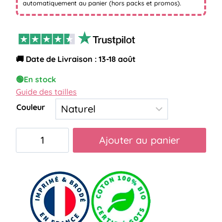
automatiquement au panier (hors packs et promos).
🚚 Date de Livraison : 13-18 août
🟢
En stock
Guide des tailles
Couleur
quantité
Ajouter au panier
de
pochette
meilleure
chirurgienne
arc-
en-
ciel