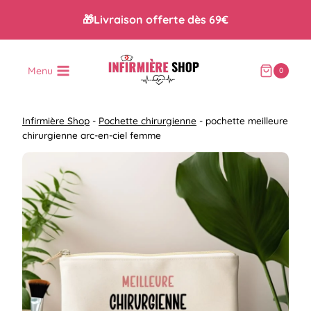
Aller
🎁Livraison offerte dès 69€
au
contenu
Menu
0
Infirmière Shop
-
Pochette chirurgienne
-
pochette meilleure
chirurgienne arc-en-ciel femme