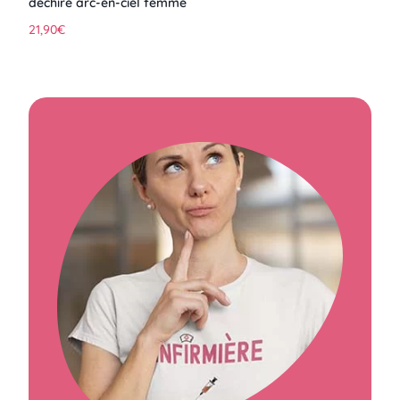
déchire arc-en-ciel femme
21,90
€