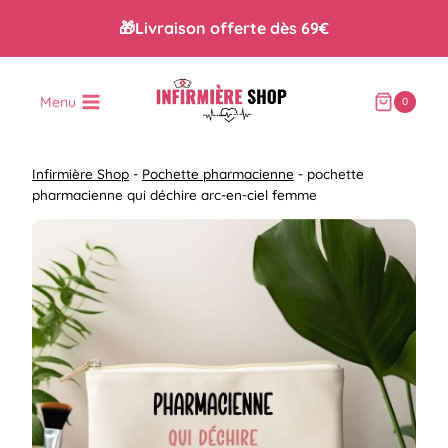
Aller
🎁Livraison offerte dès 69€
au
contenu
Menu
0
Infirmière Shop
-
Pochette pharmacienne
-
pochette
pharmacienne qui déchire arc-en-ciel femme