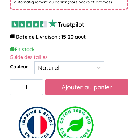
automatiquement au panier (hors packs et promos).
🚚 Date de Livraison : 15-20 août
🟢
En stock
Guide des tailles
Couleur
quantité
Ajouter au panier
de
pochette
pharmacienne
qui
déchire
arc-
en-