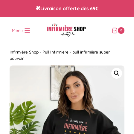
Aller
🎁Livraison offerte dès 69€
au
contenu
Menu
0
Infirmière Shop
-
Pull Infirmière
-
pull infirmière super
pouvoir