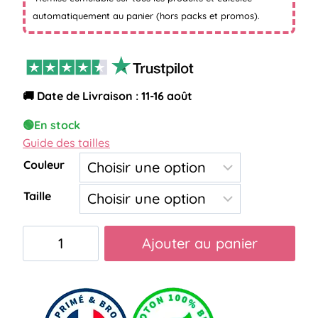
automatiquement au panier (hors packs et promos).
🚚 Date de Livraison : 11-16 août
🟢
En stock
Guide des tailles
Couleur
Taille
quantité
Ajouter au panier
de
pull
infirmière
super