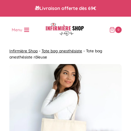
Aller
🎁Livraison offerte dès 69€
au
contenu
Menu
0
Infirmière Shop
-
Tote bag anesthésiste
-
Tote bag
anesthésiste râleuse