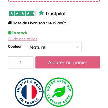
🚚 Date de Livraison : 14-19 août
🟢
En stock
Guide des tailles
Couleur
quantité
Ajouter au panier
de
Tote
bag
anesthésiste
râleuse