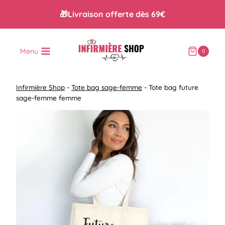
Aller
🎁Livraison offerte dès 69€
au
contenu
Menu
0
Infirmière Shop
-
Tote bag sage-femme
-
Tote bag future
sage-femme femme