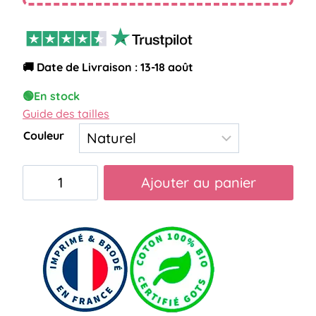
🚚 Date de Livraison : 13-18 août
🟢
En stock
Guide des tailles
Couleur
quantité
Ajouter au panier
de
Tote
bag
future
sage-
femme
femme