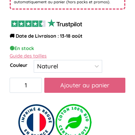
automatiquement au panier (hors packs et promos).
🚚 Date de Livraison : 13-18 août
🟢
En stock
Guide des tailles
Couleur
quantité
Ajouter au panier
de
tote
bag
mon
petit
bazar
de