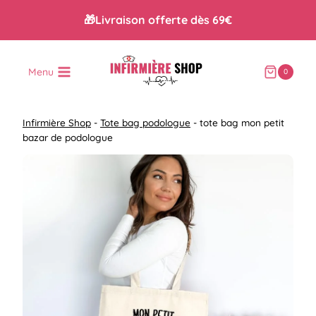
Aller
🎁Livraison offerte dès 69€
au
contenu
Menu
0
Infirmière Shop
-
Tote bag podologue
-
tote bag mon petit
bazar de podologue